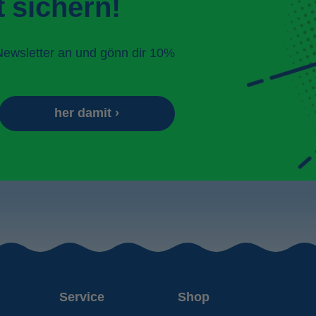
 sichern!
Newsletter an und gönn dir 10%
her damit ›
Service
Shop