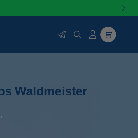
Sprungmarke
zum
Einloggen
Warenkorb
Newsletter-
Formular
ips Waldmeister
rn.