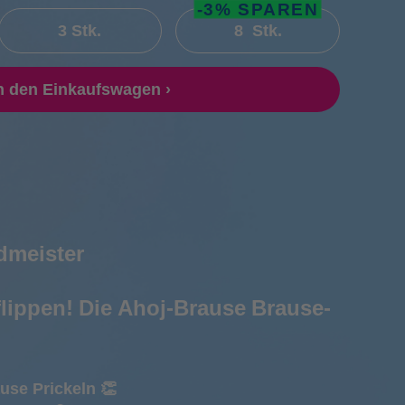
-3% SPAREN
3 Stk.
8 Stk.
n den Einkaufswagen ›
ister
dmeister
lippen! Die Ahoj-Brause Brause-
use Prickeln 👏