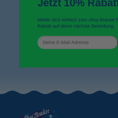
Jetzt 10% Rabatt
Melde dich einfach zum Ahoj-Brause 
Rabatt auf deine nächste Bestellung.
E-
Mail-
Adresse
für
den
Newsletter
Ahoj-