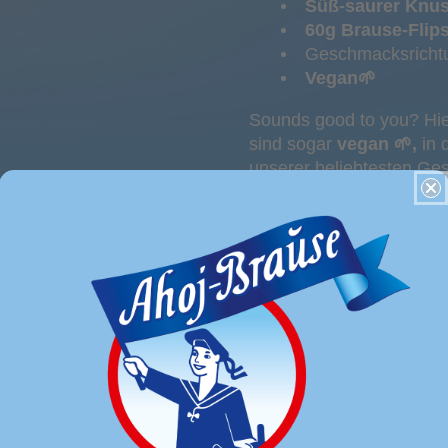
Süß-saurer Knu
60g Brause-Flip
Geschmacksricht
Vegan🌱
Sounds good to you? Hi
sind sogar
vegan 🌱,
in 
unserer beliebtesten Ges
WALDMEISTER 🍃
!
Zutaten
Nährwerttabelle