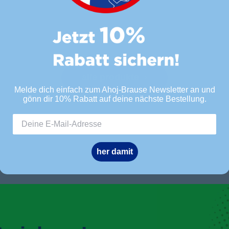
alle produkte ›
Melde dich einfach zum Ahoj-Brause Newsletter an und
gönn dir 10% Rabatt auf deine nächste Bestellung.
her damit