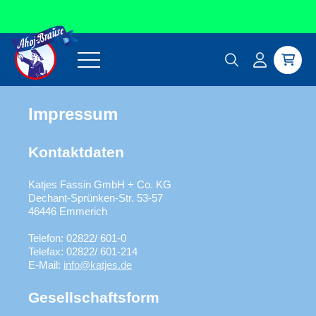
Direkt zum Inhalt
Ahoj-Brause
Einloggen
Warenkor
Impressum
Kontaktdaten
Katjes Fassin GmbH + Co. KG
Dechant-Sprünken-Str. 53-57
46446 Emmerich
Telefon: 02822/ 601-0
Telefax: 02822/ 601-214
E-Mail:
info@katjes.de
Gesellschaftsform