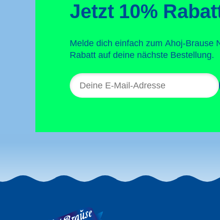
Jetzt 10% Rabatt
Melde dich einfach zum Ahoj-Brause 
Rabatt auf deine nächste Bestellung.
E-
Mail-
Adresse
für
den
Newsletter
Ahoj-