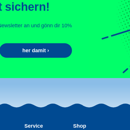
 sichern!
Newsletter an und gönn dir 10%
her damit ›
Service
Shop