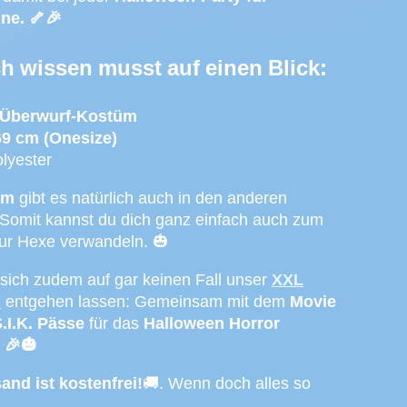
ne. 🦴🎉
h wissen musst auf einen Blick:
Überwurf-Kostüm
69 cm (Onesize)
lyester
üm
gibt es natürlich auch in den anderen
Somit kannst du dich ganz einfach auch zum
zur Hexe verwandeln. 🎃
 sich zudem auf gar keinen Fall unser
XXL
l
entgehen lassen: Gemeinsam mit dem
Movie
.I.K. Pässe
für das
Halloween Horror
!
🎉
🎃
and ist kostenfrei!
🚚. Wenn doch alles so