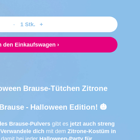
-
+
1
Stk.
Verringere
Erhöhe
die
die
Menge
Menge
n den Einkaufswagen ›
für
für
Halloween
Halloween
Brause-
Brause-
Tütchen
Tütchen
Zitrone
Zitrone
oween Brause-Tütchen Zitrone
Brause - Halloween Edition! 🎃
des Brause-Pulvers
gibt es
jetzt auch streng
 Verwandele dich
mit dem
Zitrone-Kostüm in
damit bei jeder
Halloween-Party für