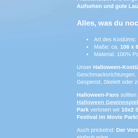
Aufsehen und gute Lau
Alles, was du noc
Art des Kostüms:
Maße: ca.
106 x 
Material: 100% Po
Unser
Halloween-Kost
Geschmacksrichtungen. 
Gespenst, Skelett oder 
Halloween-Fans
sollten
Halloween Gewinnspie
Park
verlosen wir
10x2 S
Festival im Movie Park
Auch prickelnd:
Der Vers
einfach wäre.