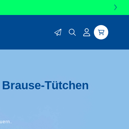
Sprungmarke
zum
Einloggen
Warenkorb
Newsletter-
Formular
 Brause-Tütchen
euern.